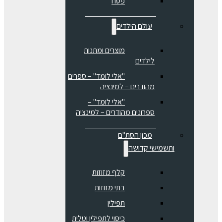
פסח
עולם הילדים
מוצרים ומתנות
לילדים
"אלי לומד" – ספרים
מהודרים – למינציה
"אלי לומד" –
ספרונים מהודרים – למינציה
מכון הסת"ם
ותשמישי קדושה
קלף מזוזות
בתי מזוזות
תפילין
כיסוי לתפילין וטלית