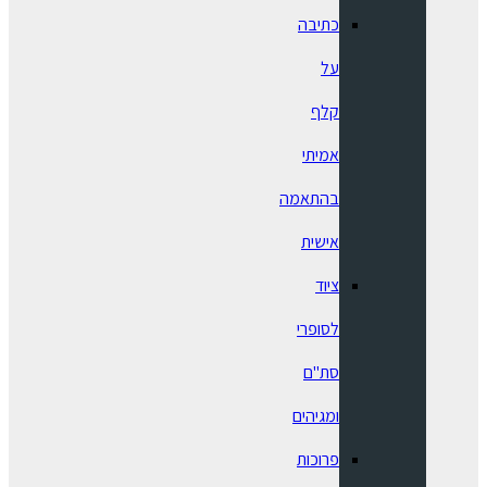
כתיבה
על
קלף
אמיתי
בהתאמה
אישית
ציוד
לסופרי
סת"ם
ומגיהים
פרוכות