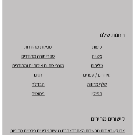
החנות שלנו
כיפות
מגילות מהודרות
ציציות
ספרי תורה מהודרים
טליתות
מוצרי סת"ם איכותיים ומהודרים
סידורים / ספרים
חגים
קלף מזוזות
הבדלה
תפילין
פמוטים
קישורים מהירים
צרו קשר
אודותינו
כשרות האתר
הצהרת נגישות
מדיניות פרטיות
מדיניות