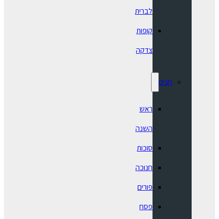
לברית
קופות
צדקה
חגים
ראש
השנה
סוכות
חנוכה
פורים
פסח