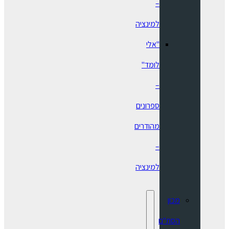
–
למינציה
"אלי
לומד"
–
ספרונים
מהודרים
–
למינציה
מכון
הסת"ם