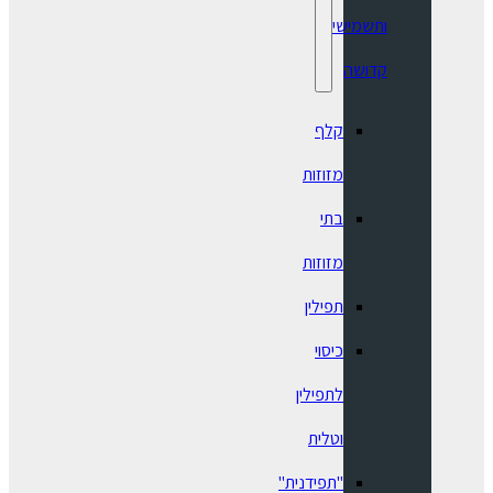
ותשמישי
קדושה
קלף
מזוזות
בתי
מזוזות
תפילין
כיסוי
לתפילין
וטלית
"תפידנית"