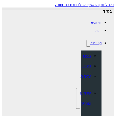
דלג לתוכן הראשי
דלג לכותרת התחתונה
בס"ד
דף הבית
חנות
קטגוריות
כיפות
ציציות
טליתות
סידורים
וספרים