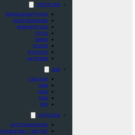
מוצרי יודאיקה
נטילת ידיים ומים אחרונים
מוצרים וסטים לשבת
גביעי קידוש וסטים
הבדלה
פמוטים
חתן וכלה
כריות לברית
קופות צדקה
חגים
ראש השנה
סוכות
חנוכה
פורים
פסח
עולם הילדים
מוצרים ומתנות לילדים
"אלי לומד" – ספרים מהודרים