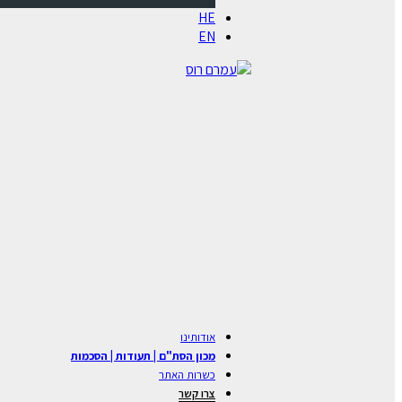
HE
EN
אודותינו
מכון הסת"ם | תעודות | הסכמות
כשרות האתר
צרו קשר