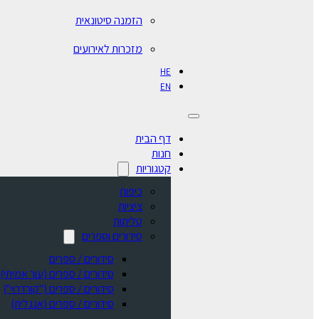
הזמנה סיטונאית
מזכרות לאירועים
HE
EN
דף הבית
חנות
קטגוריות
כיפות
ציציות
טליתות
סידורים וספרים
סידורים / ספרים
⁠סידורים / ספרים (עור אמיתי)
סידורים / ספרים ("קורדרוי")
סידורים / ספרים (אנגלית)