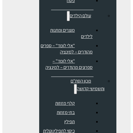
פסח
עולם הילדים
מוצרים ומתנות
לילדים
"אלי לומד" – ספרים
מהודרים – למינציה
"אלי לומד" –
ספרונים מהודרים – למינציה
מכון הסת"ם
ותשמישי קדושה
קלף מזוזות
בתי מזוזות
תפילין
כיסוי לתפילין וטלית