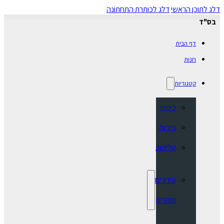
דלג לתוכן הראשי
דלג לכותרת התחתונה
בס"ד
דף הבית
חנות
קטגוריות
כיפות
ציציות
טליתות
סידורים
וספרים