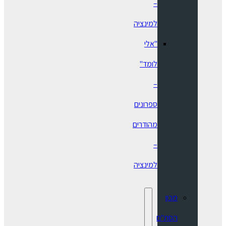
–
למינציה
"אלי
לומד"
–
ספרונים
מהודרים
–
למינציה
מכון
הסת"ם