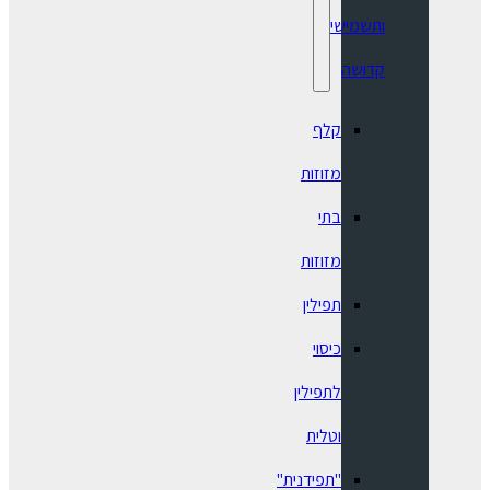
ותשמישי
קדושה
קלף
מזוזות
בתי
מזוזות
תפילין
כיסוי
לתפילין
וטלית
"תפידנית"