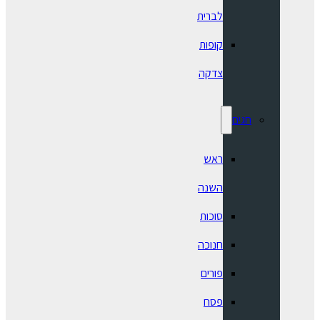
לברית
קופות
צדקה
חגים
ראש
השנה
סוכות
חנוכה
פורים
פסח