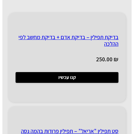
יד
-
בד"צ
בית
יוסף
בדיקת תפילין – בדיקת אדם + בדיקת מחשב לפי
ההלכה
250.00
₪
קנו עכשיו
סט תפילין "אריאל" – תפילין פרודות בהמה גסה