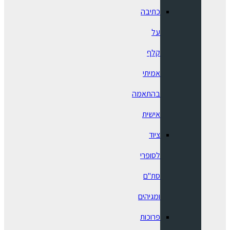
כתיבה
על
קלף
אמיתי
בהתאמה
אישית
ציוד
לסופרי
סת"ם
ומגיהים
פרוכות