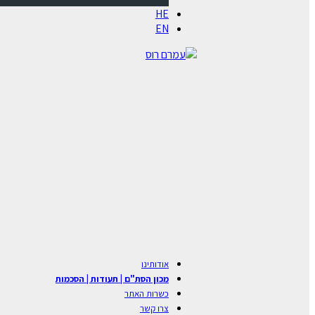
HE
EN
אודותינו
מכון הסת"ם | תעודות | הסכמות
כשרות האתר
צרו קשר