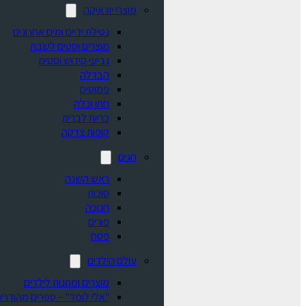
מוצרי יודאיקה
נטילת ידיים ומים אחרונים
מוצרים וסטים לשבת
גביעי קידוש וסטים
הבדלה
פמוטים
חתן וכלה
כריות לברית
קופות צדקה
חגים
ראש השנה
סוכות
חנוכה
פורים
פסח
עולם הילדים
מוצרים ומתנות לילדים
"אלי לומד" – ספרים מהודרים