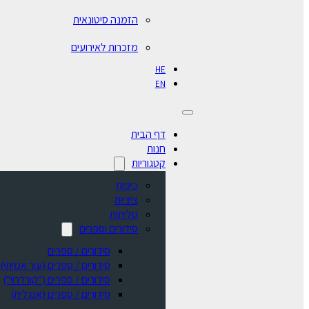
הזמנה סיטונאית
מזכרות לאירועים
HE
EN
דף הבית
חנות
קטגוריות
כיפות
ציציות
טליתות
סידורים וספרים
סידורים / ספרים
⁠סידורים / ספרים (עור אמיתי)
סידורים / ספרים ("קורדרוי")
סידורים / ספרים (אנגלית)