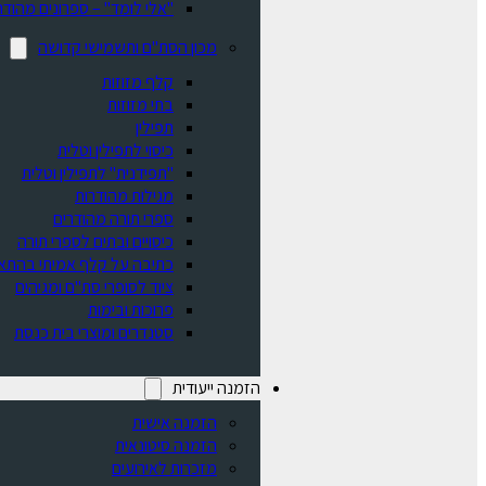
"אלי לומד" – ספרונים מהודר
מכון הסת"ם ותשמישי קדושה
קלף מזוזות
בתי מזוזות
תפילין
כיסוי לתפילין וטלית
"תפידנית" לתפילין וטלית
מגילות מהודרות
ספרי תורה מהודרים
כיסויים ובתים לספרי תורה
כתיבה על קלף אמיתי בהתא
ציוד לסופרי סת"ם ומגיהים
פרוכות ובימות
סטנדרים ומוצרי בית כנסת
הזמנה ייעודית
הזמנה אישית
הזמנה סיטונאית
מזכרות לאירועים