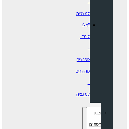
–
למינציה
"אלי
לומד"
–
ספרונים
מהודרים
–
למינציה
מכון
הסת"ם