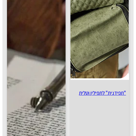
"תפידנית" לתפילין וטלית