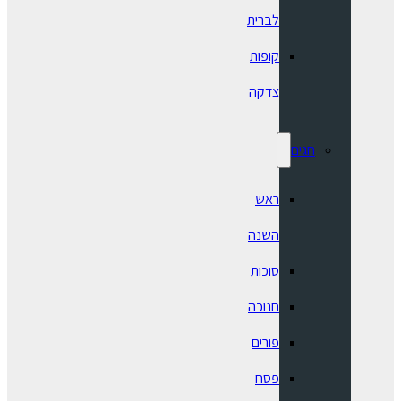
לברית
קופות
צדקה
חגים
ראש
השנה
סוכות
חנוכה
פורים
פסח