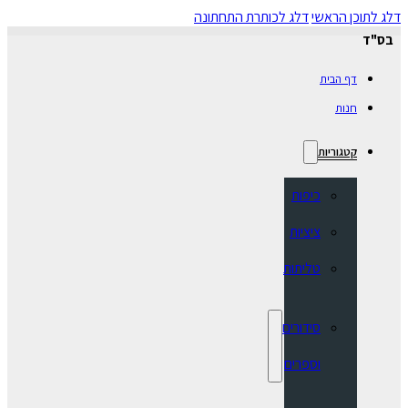
דלג לתוכן הראשי
דלג לכותרת התחתונה
בס"ד
דף הבית
חנות
קטגוריות
כיפות
ציציות
טליתות
סידורים
וספרים