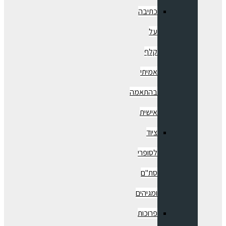
כתיבה
על
קלף
אמיתי
בהתאמה
אישית
ציוד
לסופרי
סת"ם
ומגיהים
פרוכות