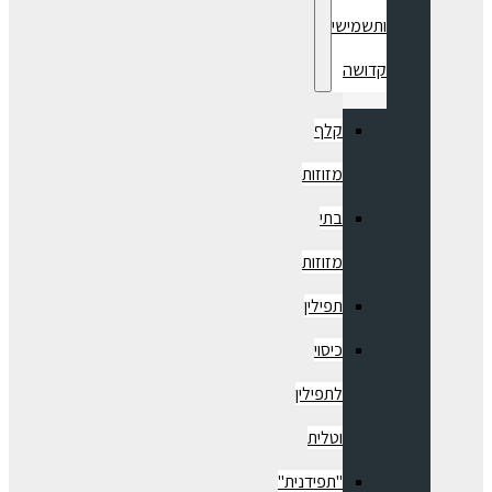
ותשמישי
קדושה
קלף
מזוזות
בתי
מזוזות
תפילין
כיסוי
לתפילין
וטלית
"תפידנית"