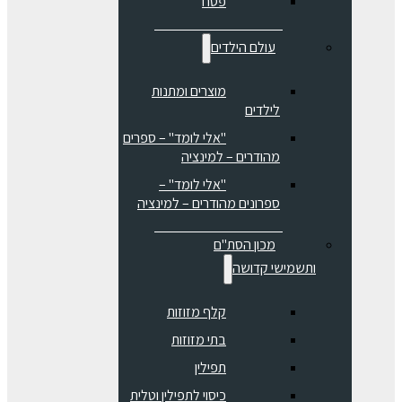
פסח
עולם הילדים
מוצרים ומתנות
לילדים
"אלי לומד" – ספרים
מהודרים – למינציה
"אלי לומד" –
ספרונים מהודרים – למינציה
מכון הסת"ם
ותשמישי קדושה
קלף מזוזות
בתי מזוזות
תפילין
כיסוי לתפילין וטלית