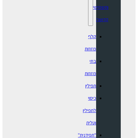
ותשמישי
קדושה
קלף
מזוזות
בתי
מזוזות
תפילין
כיסוי
לתפילין
וטלית
"תפידנית"