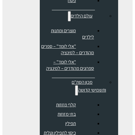
פסח
עולם הילדים
מוצרים ומתנות
לילדים
"אלי לומד" – ספרים
מהודרים – למינציה
"אלי לומד" –
ספרונים מהודרים – למינציה
מכון הסת"ם
ותשמישי קדושה
קלף מזוזות
בתי מזוזות
תפילין
כיסוי לתפילין וטלית