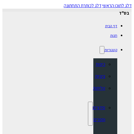
דלג לתוכן הראשי
דלג לכותרת התחתונה
בס"ד
דף הבית
חנות
קטגוריות
כיפות
ציציות
טליתות
סידורים
וספרים