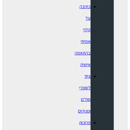
כתיבה
על
קלף
אמיתי
בהתאמה
אישית
ציוד
לסופרי
סת"ם
ומגיהים
פרוכות