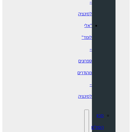
–
למינציה
"אלי
לומד"
–
ספרונים
מהודרים
–
למינציה
מכון
הסת"ם