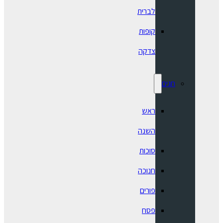
לברית
קופות
צדקה
חגים
ראש
השנה
סוכות
חנוכה
פורים
פסח