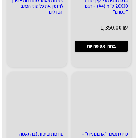
ברכת הבית על קלף גודל
מגילות אסתר מהודרות – ניתן
20X30 ס"מ (A4) – דגם
להזמין את כל סוגי הכתב
"עמרם"
והגדלים
1,350.00
₪
בחרו אפשרויות
כרית תמיכה ״ארגונומית״ –
פרוכות ובימות (בהתאמה