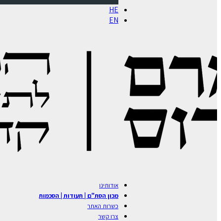
HE
EN
אודותינו
מכון הסת"ם | תעודות | הסכמות
כשרות האתר
צרו קשר