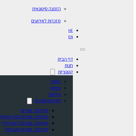
הזמנה סיטונאית
מזכרות לאירועים
HE
EN
דף הבית
חנות
קטגוריות
כיפות
ציציות
טליתות
סידורים וספרים
סידורים / ספרים
⁠סידורים / ספרים (עור אמיתי)
סידורים / ספרים ("קורדרוי")
סידורים / ספרים (אנגלית)