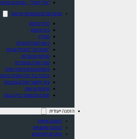
"אלי לומד" – ספרונים מהודר
מכון הסת"ם ותשמישי קדושה
קלף מזוזות
בתי מזוזות
תפילין
כיסוי לתפילין וטלית
"תפידנית" לתפילין וטלית
מגילות מהודרות
ספרי תורה מהודרים
כיסויים ובתים לספרי תורה
כתיבה על קלף אמיתי בהתא
ציוד לסופרי סת"ם ומגיהים
פרוכות ובימות
סטנדרים ומוצרי בית כנסת
הזמנה ייעודית
הזמנה אישית
הזמנה סיטונאית
מזכרות לאירועים