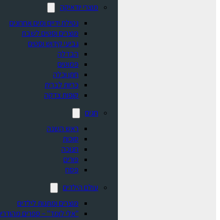
מוצרי יודאיקה
נטילת ידיים ומים אחרונים
מוצרים וסטים לשבת
גביעי קידוש וסטים
הבדלה
פמוטים
חתן וכלה
כריות לברית
קופות צדקה
חגים
ראש השנה
סוכות
חנוכה
פורים
פסח
עולם הילדים
מוצרים ומתנות לילדים
"אלי לומד" – ספרים מהודרים