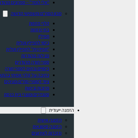
"אלי לומד" – ספרונים מהודר
מכון הסת"ם ותשמישי קדושה
קלף מזוזות
בתי מזוזות
תפילין
כיסוי לתפילין וטלית
"תפידנית" לתפילין וטלית
מגילות מהודרות
ספרי תורה מהודרים
כיסויים ובתים לספרי תורה
כתיבה על קלף אמיתי בהתא
ציוד לסופרי סת"ם ומגיהים
פרוכות ובימות
סטנדרים ומוצרי בית כנסת
הזמנה ייעודית
הזמנה אישית
הזמנה סיטונאית
מזכרות לאירועים