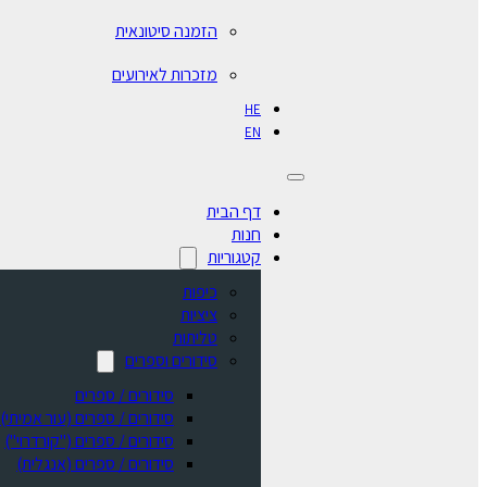
הזמנה סיטונאית
מזכרות לאירועים
HE
EN
דף הבית
חנות
קטגוריות
כיפות
ציציות
טליתות
סידורים וספרים
סידורים / ספרים
⁠סידורים / ספרים (עור אמיתי)
סידורים / ספרים ("קורדרוי")
סידורים / ספרים (אנגלית)