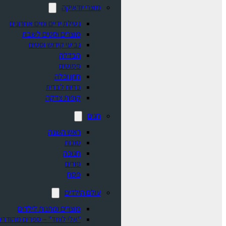
מוצרי יודאיקה
נטילת ידיים ומים אחרונים
מוצרים וסטים לשבת
גביעי קידוש וסטים
הבדלה
פמוטים
חתן וכלה
כריות לברית
קופות צדקה
חגים
ראש השנה
סוכות
חנוכה
פורים
פסח
עולם הילדים
מוצרים ומתנות לילדים
"אלי לומד" – ספרים מהודרים