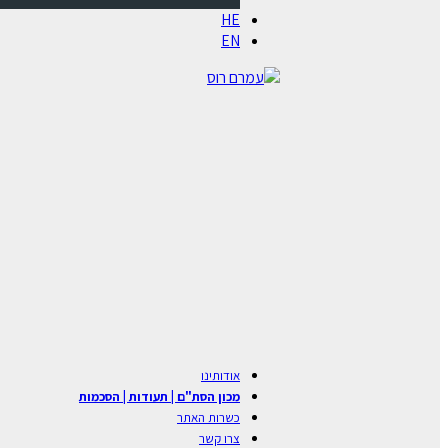
HE
EN
אודותינו
מכון הסת"ם | תעודות | הסכמות
כשרות האתר
צרו קשר