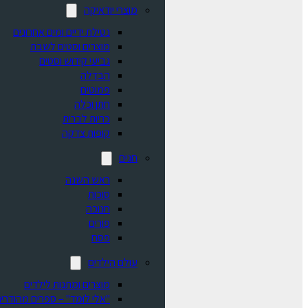
מוצרי יודאיקה
נטילת ידיים ומים אחרונים
מוצרים וסטים לשבת
גביעי קידוש וסטים
הבדלה
פמוטים
חתן וכלה
כריות לברית
קופות צדקה
חגים
ראש השנה
סוכות
חנוכה
פורים
פסח
עולם הילדים
מוצרים ומתנות לילדים
"אלי לומד" – ספרים מהודרים