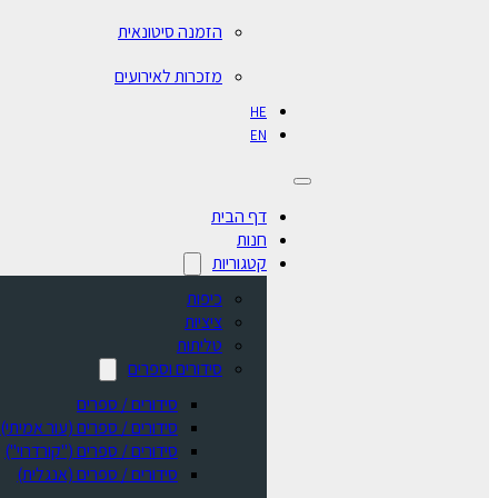
הזמנה סיטונאית
מזכרות לאירועים
HE
EN
דף הבית
חנות
קטגוריות
כיפות
ציציות
טליתות
סידורים וספרים
סידורים / ספרים
⁠סידורים / ספרים (עור אמיתי)
סידורים / ספרים ("קורדרוי")
סידורים / ספרים (אנגלית)