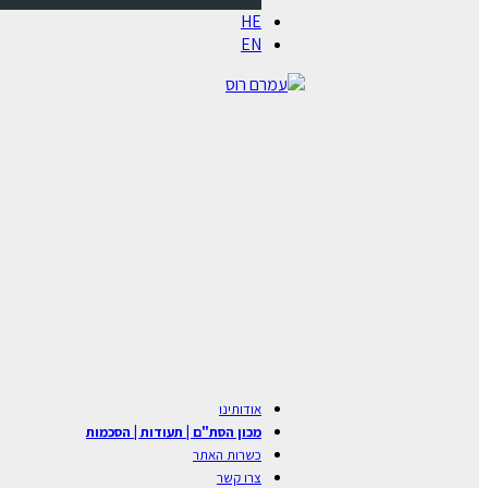
HE
EN
אודותינו
מכון הסת"ם | תעודות | הסכמות
כשרות האתר
צרו קשר