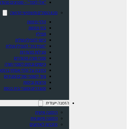
"אלי לומד" – ספרונים מהודר
מכון הסת"ם ותשמישי קדושה
קלף מזוזות
בתי מזוזות
תפילין
כיסוי לתפילין וטלית
"תפידנית" לתפילין וטלית
מגילות מהודרות
ספרי תורה מהודרים
כיסויים ובתים לספרי תורה
כתיבה על קלף אמיתי בהתא
ציוד לסופרי סת"ם ומגיהים
פרוכות ובימות
סטנדרים ומוצרי בית כנסת
הזמנה ייעודית
הזמנה אישית
הזמנה סיטונאית
מזכרות לאירועים