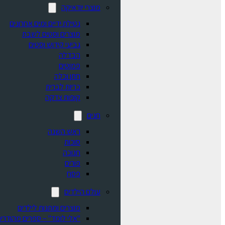
מוצרי יודאיקה
נטילת ידיים ומים אחרונים
מוצרים וסטים לשבת
גביעי קידוש וסטים
הבדלה
פמוטים
חתן וכלה
כריות לברית
קופות צדקה
חגים
ראש השנה
סוכות
חנוכה
פורים
פסח
עולם הילדים
מוצרים ומתנות לילדים
"אלי לומד" – ספרים מהודרים