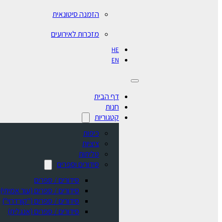
הזמנה סיטונאית
מזכרות לאירועים
HE
EN
דף הבית
חנות
קטגוריות
כיפות
ציציות
טליתות
סידורים וספרים
סידורים / ספרים
⁠סידורים / ספרים (עור אמיתי)
סידורים / ספרים ("קורדרוי")
סידורים / ספרים (אנגלית)