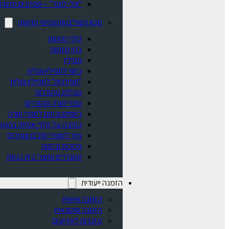
"אלי לומד" – ספרונים מהודר
מכון הסת"ם ותשמישי קדושה
קלף מזוזות
בתי מזוזות
תפילין
כיסוי לתפילין וטלית
"תפידנית" לתפילין וטלית
מגילות מהודרות
ספרי תורה מהודרים
כיסויים ובתים לספרי תורה
כתיבה על קלף אמיתי בהתא
ציוד לסופרי סת"ם ומגיהים
פרוכות ובימות
סטנדרים ומוצרי בית כנסת
הזמנה ייעודית
הזמנה אישית
הזמנה סיטונאית
מזכרות לאירועים