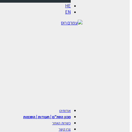
HE
EN
אודותינו
מכון הסת"ם | תעודות | הסכמות
כשרות האתר
צרו קשר