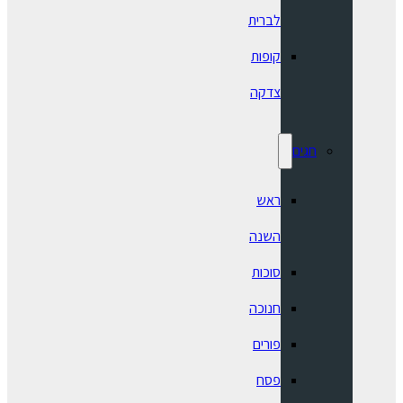
לברית
קופות
צדקה
חגים
ראש
השנה
סוכות
חנוכה
פורים
פסח