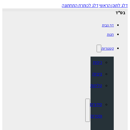
דלג לתוכן הראשי
דלג לכותרת התחתונה
בס"ד
דף הבית
חנות
קטגוריות
כיפות
ציציות
טליתות
סידורים
וספרים