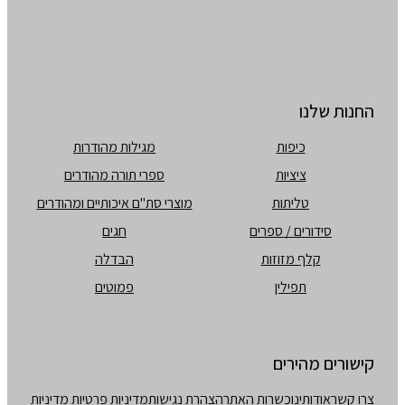
החנות שלנו
כיפות
מגילות מהודרות
ציציות
ספרי תורה מהודרים
טליתות
מוצרי סת"ם איכותיים ומהודרים
סידורים / ספרים
חגים
קלף מזוזות
הבדלה
תפילין
פמוטים
קישורים מהירים
צרו קשר
אודותינו
כשרות האתר
הצהרת נגישות
מדיניות פרטיות
מדיניות