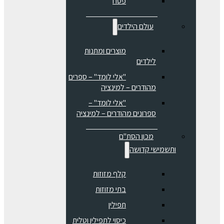
פסח
עולם הילדים
מוצרים ומתנות
לילדים
"אלי לומד" – ספרים
מהודרים – למינציה
"אלי לומד" –
ספרונים מהודרים – למינציה
מכון הסת"ם
ותשמישי קדושה
קלף מזוזות
בתי מזוזות
תפילין
כיסוי לתפילין וטלית