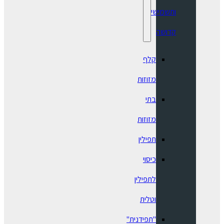
ותשמישי
קדושה
קלף
מזוזות
בתי
מזוזות
תפילין
כיסוי
לתפילין
וטלית
"תפידנית"