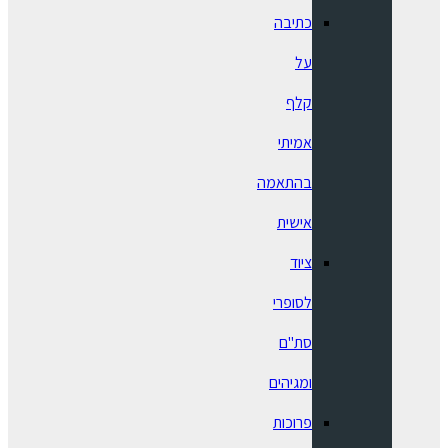
כתיבה
על
קלף
אמיתי
בהתאמה
אישית
ציוד
לסופרי
סת"ם
ומגיהים
פרוכות