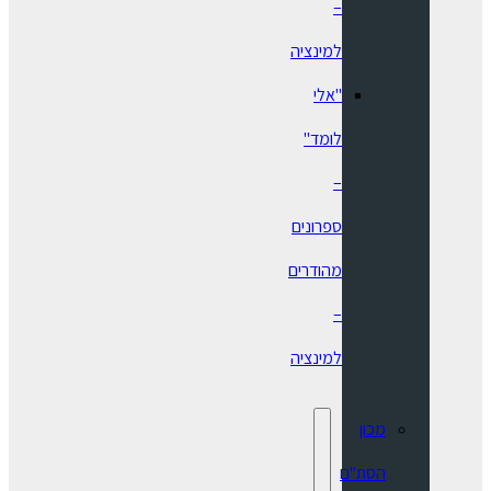
–
למינציה
"אלי
לומד"
–
ספרונים
מהודרים
–
למינציה
מכון
הסת"ם