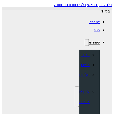
דלג לתוכן הראשי
דלג לכותרת התחתונה
בס"ד
דף הבית
חנות
קטגוריות
כיפות
ציציות
טליתות
סידורים
וספרים