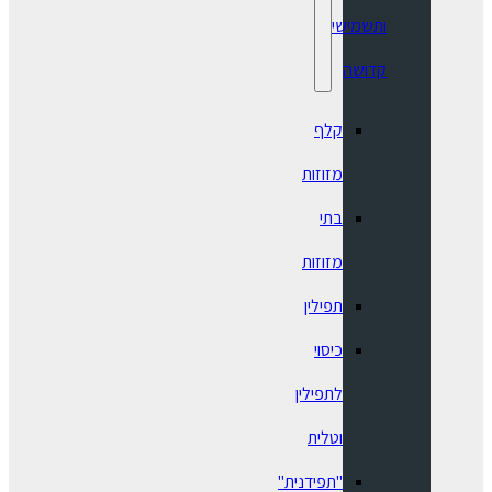
ותשמישי
קדושה
קלף
מזוזות
בתי
מזוזות
תפילין
כיסוי
לתפילין
וטלית
"תפידנית"