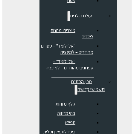
פסח
עולם הילדים
מוצרים ומתנות
לילדים
"אלי לומד" – ספרים
מהודרים – למינציה
"אלי לומד" –
ספרונים מהודרים – למינציה
מכון הסת"ם
ותשמישי קדושה
קלף מזוזות
בתי מזוזות
תפילין
כיסוי לתפילין וטלית