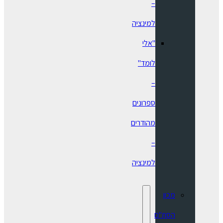
–
למינציה
"אלי
לומד"
–
ספרונים
מהודרים
–
למינציה
מכון
הסת"ם