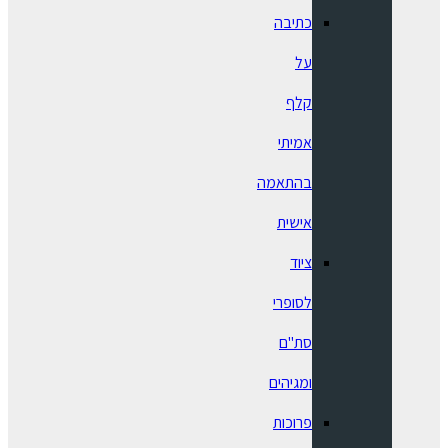
כתיבה
על
קלף
אמיתי
בהתאמה
אישית
ציוד
לסופרי
סת"ם
ומגיהים
פרוכות