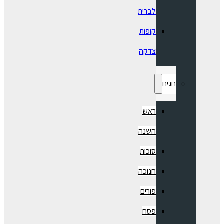
לברית
קופות
צדקה
חגים
ראש
השנה
סוכות
חנוכה
פורים
פסח