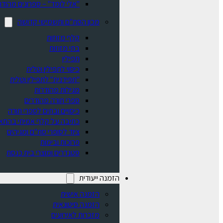
"אלי לומד" – ספרונים מהודר
מכון הסת"ם ותשמישי קדושה
קלף מזוזות
בתי מזוזות
תפילין
כיסוי לתפילין וטלית
"תפידנית" לתפילין וטלית
מגילות מהודרות
ספרי תורה מהודרים
כיסויים ובתים לספרי תורה
כתיבה על קלף אמיתי בהתא
ציוד לסופרי סת"ם ומגיהים
פרוכות ובימות
סטנדרים ומוצרי בית כנסת
הזמנה ייעודית
הזמנה אישית
הזמנה סיטונאית
מזכרות לאירועים