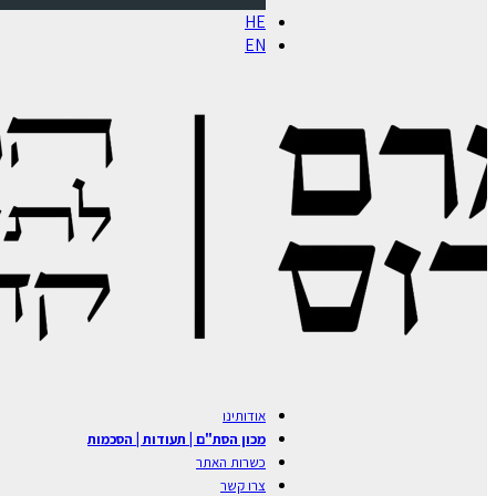
HE
EN
אודותינו
מכון הסת"ם | תעודות | הסכמות
כשרות האתר
צרו קשר