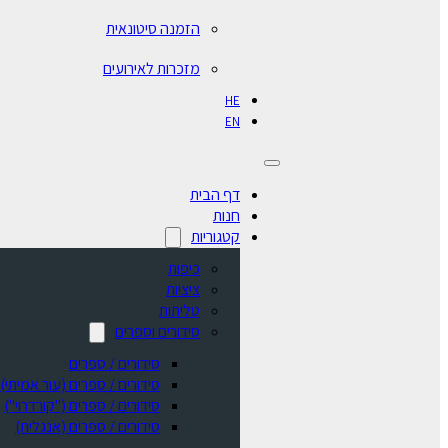
הזמנה סיטונאית
מזכרות לאירועים
HE
EN
דף הבית
חנות
קטגוריות
כיפות
ציציות
טליתות
סידורים וספרים
סידורים / ספרים
⁠סידורים / ספרים (עור אמיתי)
סידורים / ספרים ("קורדרוי")
סידורים / ספרים (אנגלית)