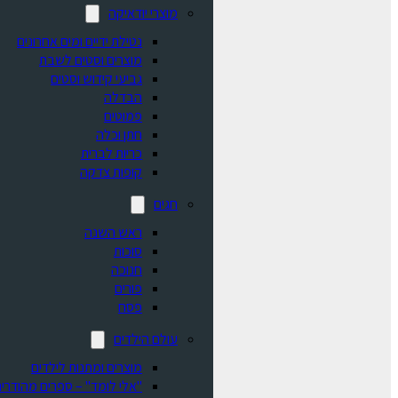
מוצרי יודאיקה
נטילת ידיים ומים אחרונים
מוצרים וסטים לשבת
גביעי קידוש וסטים
הבדלה
פמוטים
חתן וכלה
כריות לברית
קופות צדקה
חגים
ראש השנה
סוכות
חנוכה
פורים
פסח
עולם הילדים
מוצרים ומתנות לילדים
"אלי לומד" – ספרים מהודרים